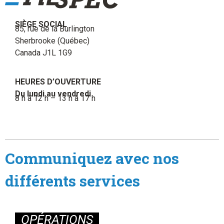
SIÈGE SOCIAL
85, rue de la Burlington
Sherbrooke (Québec)
Canada J1L 1G9
HEURES D’OUVERTURE
Du lundi au vendredi
8 h à 12 h – 13 h à 17 h
Communiquez avec nos
différents services
OPÉRATIONS