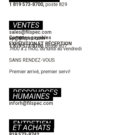
1 819 573-8700,
poste 829
VENTES
sales@filspec.com
Comptes payables
ap@filspec.com
EXPÉDITION ET RÉCEPTION
1 819 573-8700
, poste 807
7h00 à 21h00, du lundi au vendredi
SANS RENDEZ-VOUS
Premier arrivé, premier servi!
RESSOURCES
HUMAINES
inforh@filspec.com
ENTRETIEN
ET ACHATS
819 573-8742