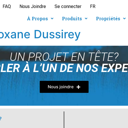
FAQ
Nous Joindre
Se connecter
FR
À Propos
Produits
Propriétés
oxane Dussirey
UN PROJET EN TÊTE?
LER À L’UN DE NOS EXP
Nous joindre
?